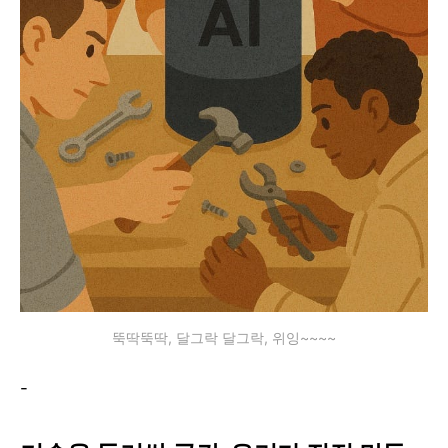
뚝딱뚝딱, 달그락 달그락, 위잉~~~~
-