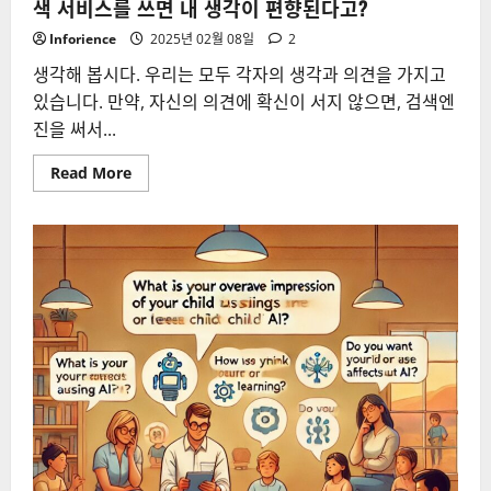
색 서비스를 쓰면 내 생각이 편향된다고?
Inforience
2025년 02월 08일
2
생각해 봅시다. 우리는 모두 각자의 생각과 의견을 가지고
있습니다. 만약, 자신의 의견에 확신이 서지 않으면, 검색엔
진을 써서...
Read
Read More
more
about
(CHI
2024
Best
Paper
리
뷰)
LLM
을
탑
재
한
대
화
형
검
색
서
비