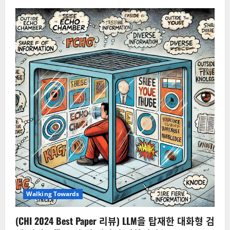
“촉
촉
한
인
공
지
능
은
없
습
니
다.”
Walking Towards
(CHI 2024 Best Paper 리뷰) LLM을 탑재한 대화형 검