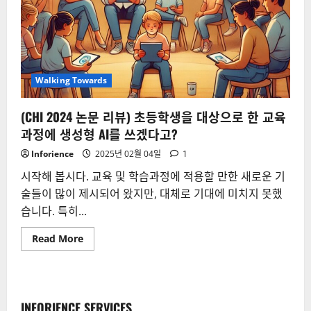
스
를
쓰
면
내
생
각
이
편
Walking Towards
향
된
다
(CHI 2024 논문 리뷰) 초등학생을 대상으로 한 교육
고?
과정에 생성형 AI를 쓰겠다고?
Inforience
2025년 02월 04일
1
시작해 봅시다. 교육 및 학습과정에 적용할 만한 새로운 기
술들이 많이 제시되어 왔지만, 대체로 기대에 미치지 못했
습니다. 특히...
Read
Read More
more
about
(CHI
2024
논
문
INFORIENCE SERVICES
리