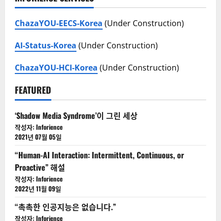
뷰)
초
등
ChazaYOU-EECS-Korea
(Under Construction)
학
생
을
AI-Status-Korea
대
(Under Construction)
상
으
로
ChazaYOU-HCI-Korea
(Under Construction)
한
교
육
FEATURED
과
정
에
생
‘Shadow Media Syndrome’이 그린 세상
성
작성자: Inforience
형
AI
2021년 07월 05일
를
쓰
“Human-AI Interaction: Intermittent, Continuous, or
겠
다
Proactive” 해설
고?
작성자: Inforience
2022년 11월 09일
“촉촉한 인공지능은 없습니다.”
작성자: Inforience