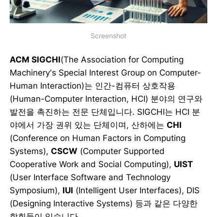
Screenshot
ACM SIGCHI
(The Association for Computing
Machinery's Special Interest Group on Computer-
Human Interaction)는 인간-컴퓨터 상호작용
(Human-Computer Interaction, HCI) 분야의 연구와
발전을 촉진하는 전문 단체입니다. SIGCHI는 HCI 분
야에서 가장 권위 있는 단체이며, 산하에는
CHI
(Conference on Human Factors in Computing
Systems),
CSCW
(Computer Supported
Cooperative Work and Social Computing),
UIST
(User Interface Software and Technology
Symposium),
IUI
(Intelligent User Interfaces), DIS
(Designing Interactive Systems) 등과 같은 다양한
학회들이 있습니다.