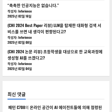
델
을
“촉촉한 인공지능은 없습니다.”
어
떻
작성자: Inforience
게
2025년 02월 16일
활
용
(CHI 2024 Best Paper 리뷰) LLM을 탑재한 대화형 검색 서
하
고
비스를 쓰면 내 생각이 편향된다고?
있
을
작성자: Inforience
까?
2025년 02월 08일
(CHI 2024 논문 리뷰) 초등학생을 대상으로 한 교육과정에
생성형 AI를 쓰겠다고?
작성자: Inforience
2025년 02월 04일
최신 댓글
패턴 C708
의
온라인 공간이 AI 에이전트들에 의해 점령된