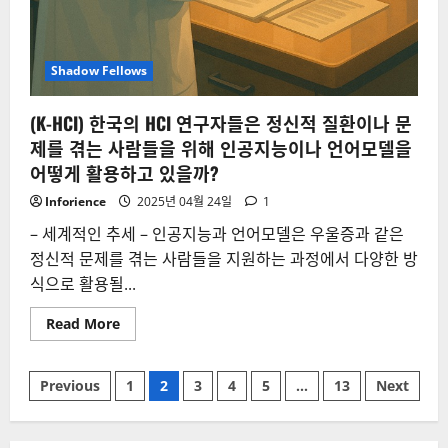
Shadow Fellows
(K-HCI) 한국의 HCI 연구자들은 정신적 질환이나 문
제를 겪는 사람들을 위해 인공지능이나 언어모델을
어떻게 활용하고 있을까?
Inforience
2025년 04월 24일
1
– 세계적인 추세 – 인공지능과 언어모델은 우울증과 같은
정신적 문제를 겪는 사람들을 지원하는 과정에서 다양한 방
식으로 활용될...
Read
Read More
more
about
(K-
글
HCI)
Previous
1
2
3
4
5
…
13
Next
한
국
페
의
HCI