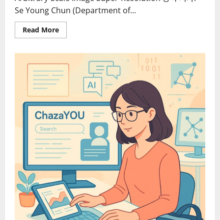
Se Young Chun (Department of...
Read
Read More
more
about
(K-
HCI)
국
내
HCI
연
구
자
들
의
최
신
연
구
결
과
를
소
개
합
니
다.
(3)