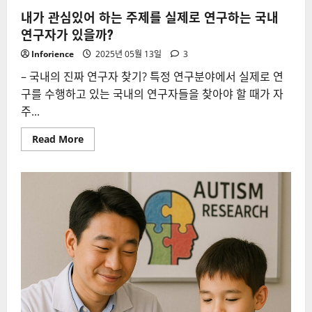
내가 관심있어 하는 주제를 실제로 연구하는 국내
연구자가 있을까?
Inforience
2025년 05월 13일
3
– 국내의 진짜 연구자 찾기? 특정 연구분야에서 실제로 연
구를 수행하고 있는 국내의 연구자들을 찾아야 할 때가 자
주...
Read
Read More
more
about
내
가
관
심
있
어
하
는
주
제
를
실
제
로
연