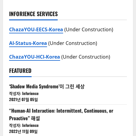
연
이
구
자
INFORIENCE SERVICES
들
지
은
정
신
ChazaYOU-EECS-Korea
(Under Construction)
매
적
질
환
김
AI-Status-Korea
이
(Under Construction)
나
문
제
ChazaYOU-HCI-Korea
(Under Construction)
를
겪
는
FEATURED
사
람
들
을
‘Shadow Media Syndrome’이 그린 세상
위
작성자: Inforience
해
인
2021년 07월 05일
공
지
“Human-AI Interaction: Intermittent, Continuous, or
능
이
Proactive” 해설
나
언
작성자: Inforience
어
2022년 11월 09일
모