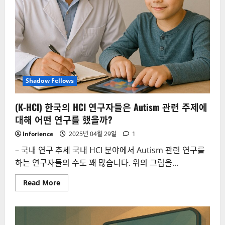
구
하
는
국
내
연
구
자
가
있
을
까?
Shadow Fellows
(K-HCI) 한국의 HCI 연구자들은 Autism 관련 주제에
대해 어떤 연구를 했을까?
Inforience
2025년 04월 29일
1
– 국내 연구 추세 국내 HCI 분야에서 Autism 관련 연구를
하는 연구자들의 수도 꽤 많습니다. 위의 그림을...
Read
Read More
more
about
(K-
HCI)
한
국