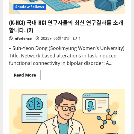
Shadow Fellows
(K-HCI) 국내 HCI 연구자들의 최신 연구결과를 소개
합니다. (2)
Inforience
2025년 06월 13일
1
– Suh-Yeon Dong (Sookmyung Women’s University)
Title: Network-based alterations in task-induced
functional connectivity in bipolar disorder: A...
Read
Read More
more
about
(K-
HCI)
국
내
HCI
연
구
자
들
의
최
신