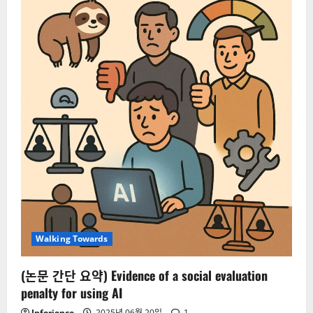
전
자,
컴
퓨
터
분
야
K-
연
구
의
전
체
적
인
동
향
(data
ver.
20250709)
Walking Towards
(논문 간단 요약) Evidence of a social evaluation
penalty for using AI
Inforience
2025년 06월 20일
1