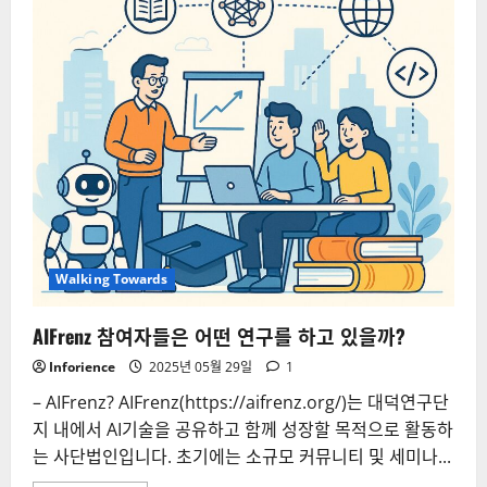
들
의
최
신
연
구
결
과
를
소
개
합
니
다.
(1)
Walking Towards
AIFrenz 참여자들은 어떤 연구를 하고 있을까?
Inforience
2025년 05월 29일
1
– AIFrenz? AIFrenz(https://aifrenz.org/)는 대덕연구단
지 내에서 AI기술을 공유하고 함께 성장할 목적으로 활동하
는 사단법인입니다. 초기에는 소규모 커뮤니티 및 세미나...