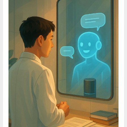
의
HCI
연
구
자
들
은
Autism
관
련
주
제
에
대
해
어
떤
연
구
를
했
을
까?