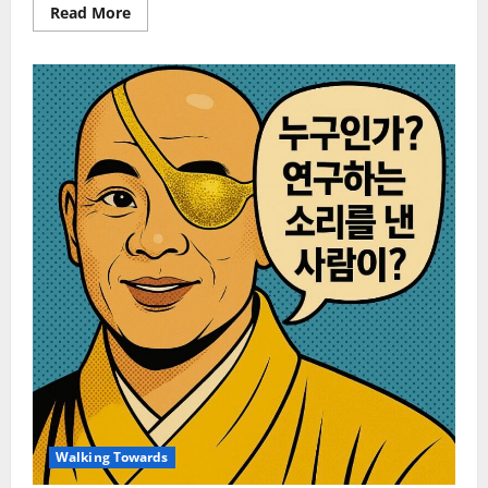
Read
Read More
more
about
AIFrenz
참
여
자
들
은
어
떤
연
구
를
하
고
있
을
까?
Walking Towards