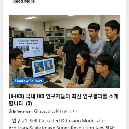
Read
Read More
more
about
AIFrenz
참
여
연
구
자
들
의
최
신
연
구
결
과
를
소
개
Shadow Fellows
합
니
다.
(1)
(K-HCI) 국내 HCI 연구자들의 최신 연구결과를 소개
합니다. (3)
Inforience
2025년 06월 17일
1
– 연구 #1: Self-Cascaded Diffusion Models for
Arbitrary-Scale Image Super-Resolution 등록 저자: