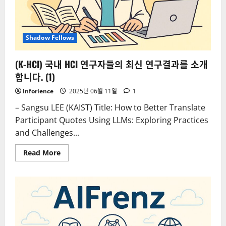
연
구
결
과
를
Shadow Fellows
소
개
합
니
(K-HCI) 국내 HCI 연구자들의 최신 연구결과를 소개
다.
합니다. (1)
(2)
Inforience
2025년 06월 11일
1
– Sangsu LEE (KAIST) Title: How to Better Translate
Participant Quotes Using LLMs: Exploring Practices
and Challenges...
Read
Read More
more
about
(K-
HCI)
국
내
HCI
연
구
자