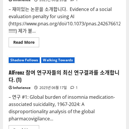
– 재미있는 논문을 소개합니다. Evidence of a social
evaluation penalty for using AI
(https://www.pnas.org/doi/10.1073/pnas.2426766122)
!!!!!!) 제가 볼...
Read
Read More
more
about
(논
문
Shadow Fellows
Walking Towards
간
단
요
AIFrenz 참여 연구자들의 최신 연구결과를 소개합니
약)
Evidence
다. (1)
of
a
Inforience
2025년 06월 17일
1
social
evaluation
– 연구 #1: Global burden of insomnia medication-
penalty
for
associated suicidality, 1967-2024: A
using
AI
disproportionality analysis of the global
pharmacovigilance...