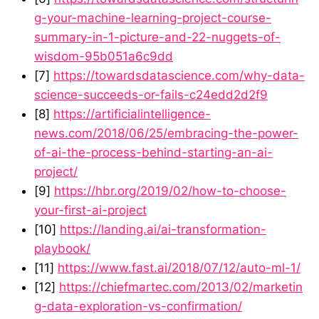
g-your-machine-learning-project-course-
summary-in-1-picture-and-22-nuggets-of-
wisdom-95b051a6c9dd
[7]
https://towardsdatascience.com/why-data-
science-succeeds-or-fails-c24edd2d2f9
[8]
https://artificialintelligence-
news.com/2018/06/25/embracing-the-power-
of-ai-the-process-behind-starting-an-ai-
project/
[9]
https://hbr.org/2019/02/how-to-choose-
your-first-ai-project
[10]
https://landing.ai/ai-transformation-
playbook/
[11]
https://www.fast.ai/2018/07/12/auto-ml-1/
[12]
https://chiefmartec.com/2013/02/marketin
g-data-exploration-vs-confirmation/